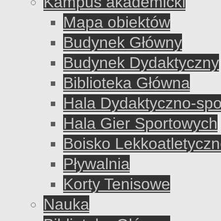
Kampus akademicki
Mapa obiektów
Budynek Główny
Budynek Dydaktyczny
Biblioteka Główna
Hala Dydaktyczno-sp
Hala Gier Sportowych
Boisko Lekkoatletycz
Pływalnia
Korty Tenisowe
Nauka