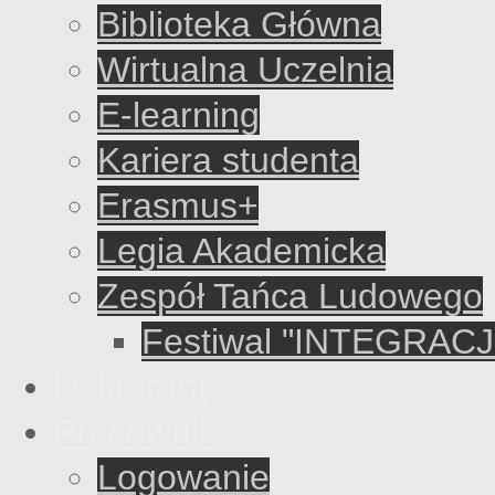
Biblioteka Główna
Wirtualna Uczelnia
E-learning
Kariera studenta
Erasmus+
Legia Akademicka
Zespół Tańca Ludowego
Festiwal "INTEGRACJ
Doktorant
Pracownik
Logowanie