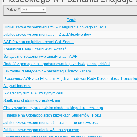
Pokaż #
Tytuł
Jubileuszowe wspomnienia #8 – Inauguracja nowego stulecia
Jubileuszowe wspomnienia #7 – Zjazd Absolwentów
AWF Poznań na jubileuszowej Gali Sportu
Komunikat Rady Uczelni AWF Poznań
Świąteczne życzenia wybrzmiały w auli AWF
Radość z pomagania – podsumowanie przedświątecznej zbiórki
Jak zostać dietetykiem? – prezentacja ścieżki kariery
Pracownicy AWF z certyfikatami Międzynarodowej Rady Doskonałości Trenerski
Aktywni tancerze
Świąteczny turniej w szczytnym celu
Spotkania studentów z praktykami
Obraz współpracy środowiska akademickiego i trenerskiego
III miejsce na Ogólnopolskich Igrzyskach Studentów I Roku
Jubileuszowe wspomnienia #6 – uczelniane uroczystości
Jubileuszowe wspomnienia #5 – na sportowo