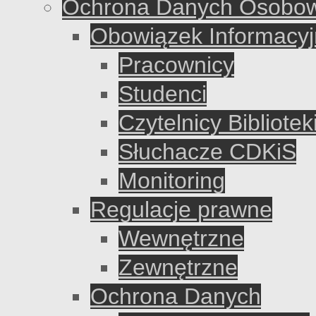
Ochrona Danych Osobo
Obowiązek Informacyj
Pracownicy
Studenci
Czytelnicy Bibliote
Słuchacze CDKiS
Monitoring
Regulacje prawne
Wewnętrzne
Zewnętrzne
Ochrona Danych