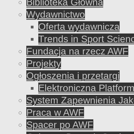
Biblioteka Główna
Wydawnictwo
Oferta wydawnicza
Trends in Sport Scien
Fundacja na rzecz AWF
Projekty
Ogłoszenia i przetargi
Elektroniczna Platfo
System Zapewnienia Jako
Praca w AWF
Spacer po AWF