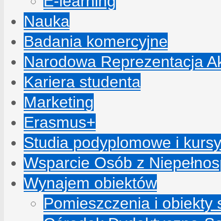
E-learning
Nauka
Badania komercyjne
Narodowa Reprezentacja A
Kariera studenta
Marketing
Erasmus+
Studia podyplomowe i kurs
Wsparcie Osób z Niepełno
Wynajem obiektów
Pomieszczenia i obiekty