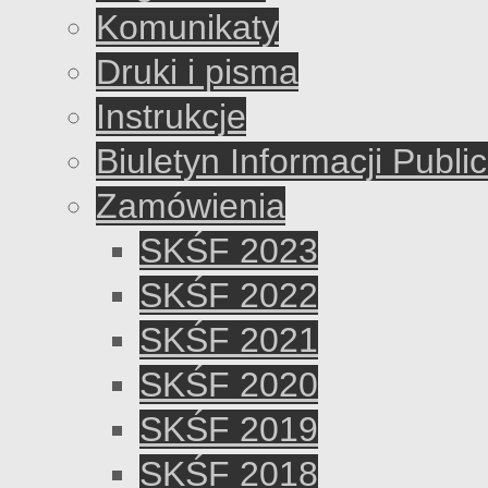
Komunikaty
Druki i pisma
Instrukcje
Biuletyn Informacji Publi
Zamówienia
SKŚF 2023
SKŚF 2022
SKŚF 2021
SKŚF 2020
SKŚF 2019
SKŚF 2018