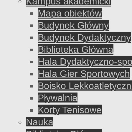
Kampus akademicki
Mapa obiektów
Budynek Główny
Budynek Dydaktyczny
Biblioteka Główna
Hala Dydaktyczno-sp
Hala Gier Sportowych
Boisko Lekkoatletycz
Pływalnia
Korty Tenisowe
Nauka