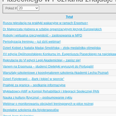
Pokaż #
Tytuł
Rusza rekrutacja na praktyki wakacyjne w ramach Erasmus+
Dr Małgorzata Habiera w sztabie organizacyjnym Igrzysk Europejskich
Roboty i wirtualna rzeczywistość – zastosowania w MPD
Periodyzacja treningu – już dziś webinar!
Dzień Kobiet z Natalią Madaj-Smolińską – złotą medalistką olimpijską
XV edycja Ogólnopolskiego Konkursu im. Eugeniusza Piaseckiego na najciekaw
Rekrutacja do VI edycji Legii Akademickiej – zapisz się!
Vanem na Erasmusa – studenci Dietetyki wyruszyli do Portugalii!
Warsztaty szkoleniowe z koordynatorem szkolenia Akademii Lecha Poznań
Dzień Fizjoterapii – „Bark i łokieć w sporcie”
Praktyki za granicą – spotkanie informacyjne
Wykładowcy AWF w Komisji Rehabilitacji i Integracji Społecznej PAN
Nauka z kulturą (fizyczną) – podsumowanie cyklu
Webinar o monitorowaniu obciążeń treningowych w piłce nożnej
Bezpłatne szkolenia dla fizjoterapeutów