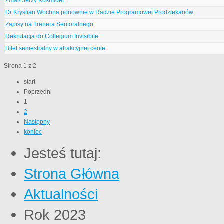
Zmarł Jerzy Kośmider
Dr Krystian Wochna ponownie w Radzie Programowej Prodziekanów
Zapisy na Trenera Senioralnego
Rekrutacja do Collegium Invisibile
Bilet semestralny w atrakcyjnej cenie
Strona 1 z 2
start
Poprzedni
1
2
Następny
koniec
Jesteś tutaj:
Strona Główna
Aktualności
Rok 2023