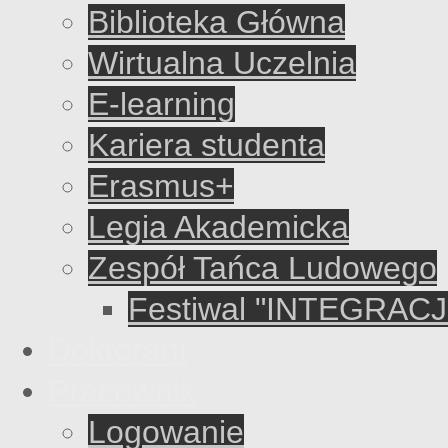
Biblioteka Główna
Wirtualna Uczelnia
E-learning
Kariera studenta
Erasmus+
Legia Akademicka
Zespół Tańca Ludowego
Festiwal "INTEGRACJ
Doktorant
Pracownik
Logowanie