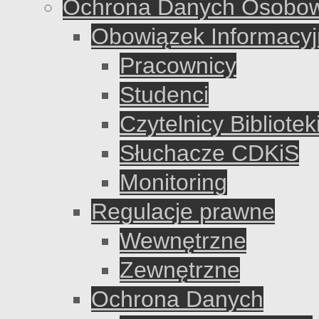
Ochrona Danych Osobo
Obowiązek Informacyj
Pracownicy
Studenci
Czytelnicy Bibliote
Słuchacze CDKiS
Monitoring
Regulacje prawne
Wewnętrzne
Zewnętrzne
Ochrona Danych