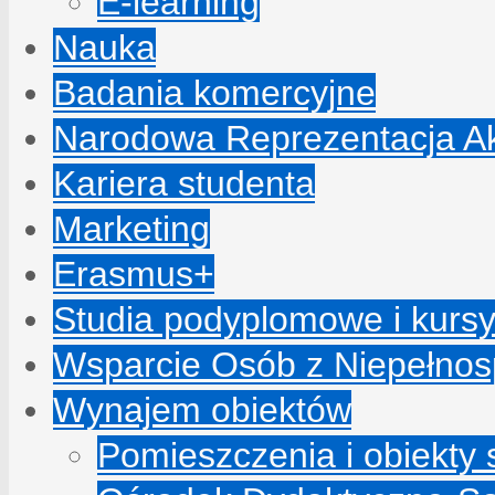
E-learning
Nauka
Badania komercyjne
Narodowa Reprezentacja A
Kariera studenta
Marketing
Erasmus+
Studia podyplomowe i kurs
Wsparcie Osób z Niepełno
Wynajem obiektów
Pomieszczenia i obiekty