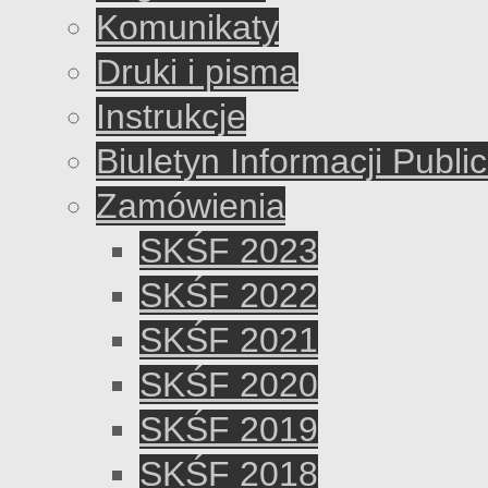
Komunikaty
Druki i pisma
Instrukcje
Biuletyn Informacji Publi
Zamówienia
SKŚF 2023
SKŚF 2022
SKŚF 2021
SKŚF 2020
SKŚF 2019
SKŚF 2018