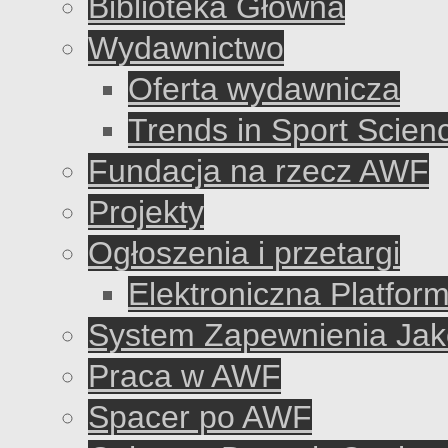
Biblioteka Główna
Wydawnictwo
Oferta wydawnicza
Trends in Sport Scien
Fundacja na rzecz AWF
Projekty
Ogłoszenia i przetargi
Elektroniczna Platfo
System Zapewnienia Jako
Praca w AWF
Spacer po AWF