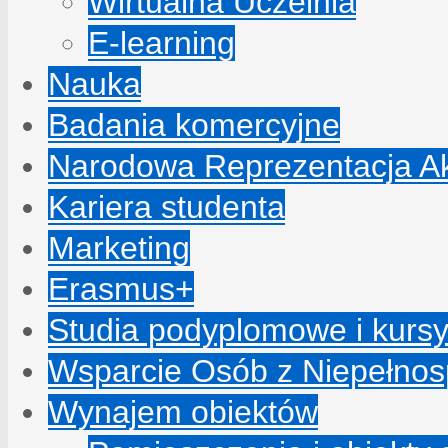
Wirtualna Uczelnia
E-learning
Nauka
Badania komercyjne
Narodowa Reprezentacja A
Kariera studenta
Marketing
Erasmus+
Studia podyplomowe i kurs
Wsparcie Osób z Niepełno
Wynajem obiektów