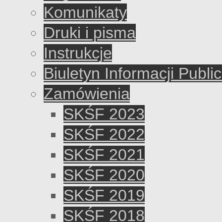
Komunikaty
Druki i pisma
Instrukcje
Biuletyn Informacji Publi
Zamówienia
SKŚF 2023
SKŚF 2022
SKŚF 2021
SKŚF 2020
SKŚF 2019
SKŚF 2018