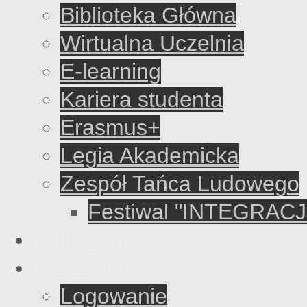
Biblioteka Główna
Wirtualna Uczelnia
E-learning
Kariera studenta
Erasmus+
Legia Akademicka
Zespół Tańca Ludowego
Festiwal "INTEGRACJ
Doktorant
Pracownik
Logowanie