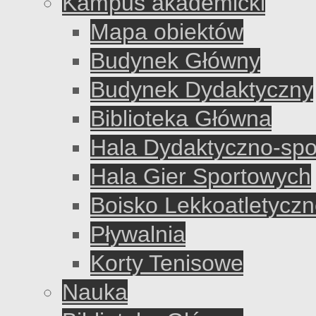
Kampus akademicki
Mapa obiektów
Budynek Główny
Budynek Dydaktyczny
Biblioteka Główna
Hala Dydaktyczno-sp
Hala Gier Sportowych
Boisko Lekkoatletycz
Pływalnia
Korty Tenisowe
Nauka