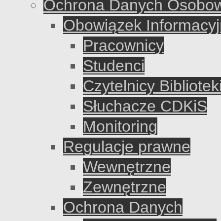
Ochrona Danych Osobo
Obowiązek Informacyj
Pracownicy
Studenci
Czytelnicy Bibliote
Słuchacze CDKiS
Monitoring
Regulacje prawne
Wewnętrzne
Zewnętrzne
Ochrona Danych