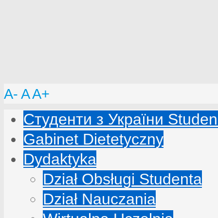
A-
A
A+
Студенти з України Studenc
Gabinet Dietetyczny
Dydaktyka
Dział Obsługi Studenta
Dział Nauczania