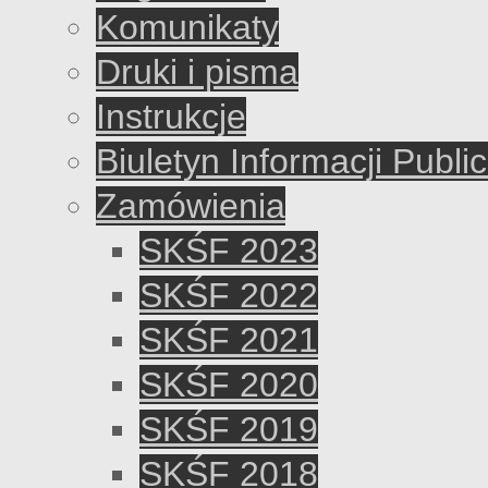
Komunikaty
Druki i pisma
Instrukcje
Biuletyn Informacji Publi
Zamówienia
SKŚF 2023
SKŚF 2022
SKŚF 2021
SKŚF 2020
SKŚF 2019
SKŚF 2018