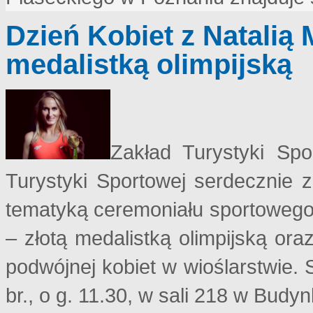
Dzień Kobiet z Natalią
medalistką olimpijską
Zakład Turystyki Sp
Turystyki Sportowej serdecznie 
tematyką ceremoniału sportowego
– złotą medalistką olimpijską or
podwójnej kobiet w wioślarstwie.
br., o g. 11.30, w sali 218 w Bu