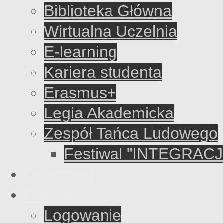
Biblioteka Główna
Wirtualna Uczelnia
E-learning
Kariera studenta
Erasmus+
Legia Akademicka
Zespół Tańca Ludowego
Festiwal "INTEGRACJ
Doktorant
Pracownik
Logowanie