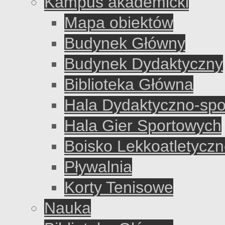
Kampus akademicki
Mapa obiektów
Budynek Główny
Budynek Dydaktyczny
Biblioteka Główna
Hala Dydaktyczno-sp
Hala Gier Sportowych
Boisko Lekkoatletycz
Pływalnia
Korty Tenisowe
Nauka