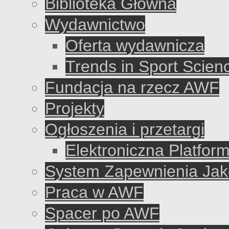
Biblioteka Główna
Wydawnictwo
Oferta wydawnicza
Trends in Sport Scien
Fundacja na rzecz AWF
Projekty
Ogłoszenia i przetargi
Elektroniczna Platfo
System Zapewnienia Jako
Praca w AWF
Spacer po AWF