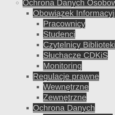
Ochrona Danych Osobo
Obowiązek Informacyj
Pracownicy
Studenci
Czytelnicy Bibliote
Słuchacze CDKiS
Monitoring
Regulacje prawne
Wewnętrzne
Zewnętrzne
Ochrona Danych