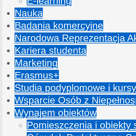
E-learning
Nauka
Badania komercyjne
Narodowa Reprezentacja A
Kariera studenta
Marketing
Erasmus+
Studia podyplomowe i kurs
Wsparcie Osób z Niepełno
Wynajem obiektów
Pomieszczenia i obiekty