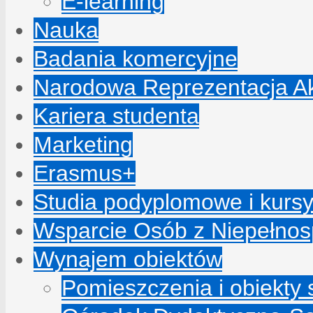
E-learning
Nauka
Badania komercyjne
Narodowa Reprezentacja A
Kariera studenta
Marketing
Erasmus+
Studia podyplomowe i kurs
Wsparcie Osób z Niepełno
Wynajem obiektów
Pomieszczenia i obiekty