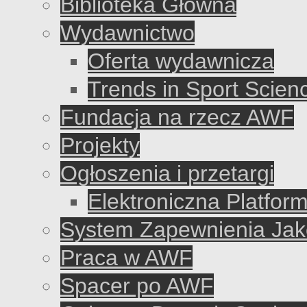
Biblioteka Główna
Wydawnictwo
Oferta wydawnicza
Trends in Sport Scien
Fundacja na rzecz AWF
Projekty
Ogłoszenia i przetargi
Elektroniczna Platfo
System Zapewnienia Jako
Praca w AWF
Spacer po AWF