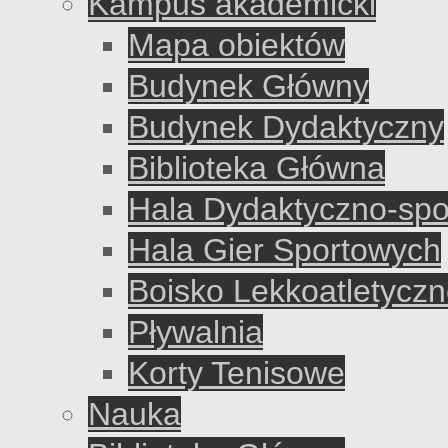
Kampus akademicki
Mapa obiektów
Budynek Główny
Budynek Dydaktyczny
Biblioteka Główna
Hala Dydaktyczno-sp
Hala Gier Sportowych
Boisko Lekkoatletycz
Pływalnia
Korty Tenisowe
Nauka