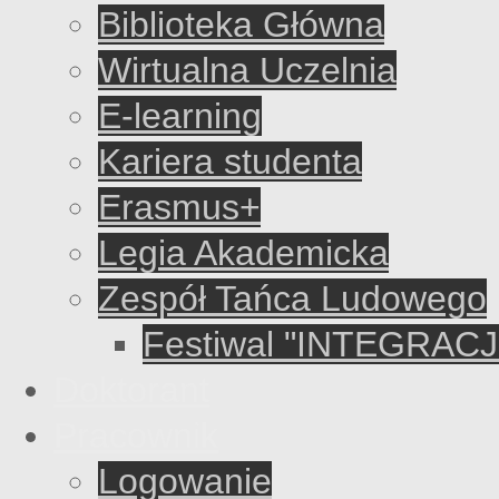
Biblioteka Główna
Wirtualna Uczelnia
E-learning
Kariera studenta
Erasmus+
Legia Akademicka
Zespół Tańca Ludowego
Festiwal "INTEGRACJ
Doktorant
Pracownik
Logowanie