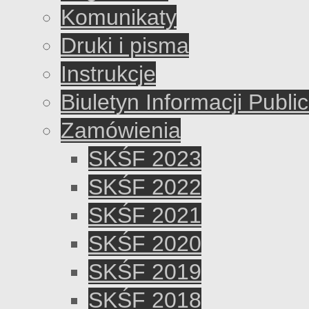
Komunikaty
Druki i pisma
Instrukcje
Biuletyn Informacji Publi
Zamówienia
SKŚF 2023
SKŚF 2022
SKŚF 2021
SKŚF 2020
SKŚF 2019
SKŚF 2018