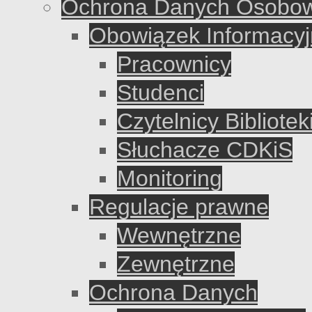
Ochrona Danych Osobo
Obowiązek Informacyj
Pracownicy
Studenci
Czytelnicy Bibliote
Słuchacze CDKiS
Monitoring
Regulacje prawne
Wewnętrzne
Zewnętrzne
Ochrona Danych