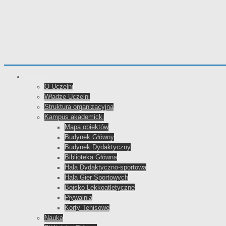
Uczelnia
O Uczelni
Władze Uczelni
Struktura organizacyjna
Kampus akademicki
Mapa obiektów
Budynek Główny
Budynek Dydaktyczny
Biblioteka Główna
Hala Dydaktyczno-sportowa
Hala Gier Sportowych
Boisko Lekkoatletyczne
Pływalnia
Korty Tenisowe
Nauka