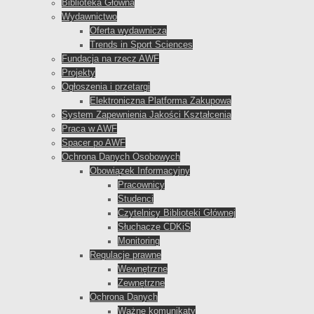
Biblioteka Główna
Wydawnictwo
Oferta wydawnicza
Trends in Sport Sciences
Fundacja na rzecz AWF
Projekty
Ogłoszenia i przetargi
Elektroniczna Platforma Zakupowa
System Zapewnienia Jakości Kształcenia
Praca w AWF
Spacer po AWF
Ochrona Danych Osobowych
Obowiązek Informacyjny
Pracownicy
Studenci
Czytelnicy Biblioteki Głównej
Słuchacze CDKiS
Monitoring
Regulacje prawne
Wewnętrzne
Zewnętrzne
Ochrona Danych
Ważne komunikaty