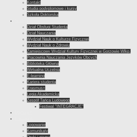
Kontakt
Studia podyplomowe i kursy
Szkoła Doktorska
Student
Dział Obsługi Studenta
Dział Nauczania
Wydział Nauk o Kulturze Fizycznej
Wydział Nauk o Zdrowiu
Zamiejscowy Wydział Kultury Fizycznej w Gorzowie Wlkp.
Pracownia Nauczania Języków Obcych
Biblioteka Główna
Wirtualna Uczelnia
E-learning
Kariera studenta
Erasmus+
Legia Akademicka
Zespół Tańca Ludowego
Festiwal "INTEGRACJE"
Doktorant
Pracownik
Logowanie
Komunikaty
Druki i pisma