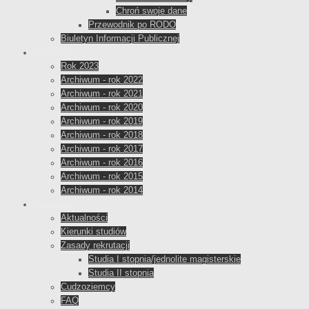
Chroń swoje dane
Przewodnik po RODO
Biuletyn Informacji Publicznej
Aktualności
Rok 2023
Archiwum - rok 2022
Archiwum - rok 2021
Archiwum - rok 2020
Archiwum - rok 2019
Archiwum - rok 2018
Archiwum - rok 2017
Archiwum - rok 2016
Archiwum - rok 2015
Archiwum - rok 2014
Kandydat
Aktualności
Kierunki studiów
Zasady rekrutacji
Studia I stopnia/jednolite magisterskie
Studia II stopnia
Cudzoziemcy
FAQ