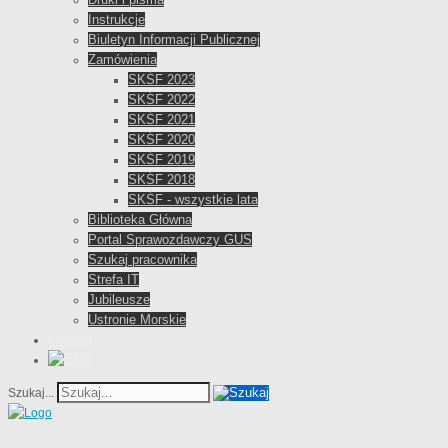
Instrukcje
Biuletyn Informacji Publicznej
Zamówienia
SKŚF 2023
SKŚF 2022
SKŚF 2021
SKŚF 2020
SKŚF 2019
SKŚF 2018
SKŚF - wszystkie lata
Biblioteka Główna
Portal Sprawozdawczy GUS
Szukaj pracownika
Strefa IT
Jubileusze
Ustronie Morskie
Kontakt
Szukaj...