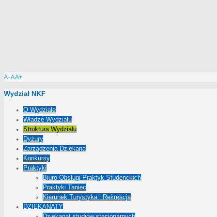
A-
A
A+
Wydział NKF
O Wydziale
Władze Wydziału
Struktura Wydziału
Dyżury
Zarządzenia Dziekana
Konkursy
Praktyki
Biuro Obsługi Praktyk Studenckich
Praktyki Taniec
Kierunek Turystyka i Rekreacja
DZIEKANATY
Dziekanat studiów stacjonarnych